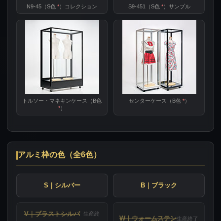
N9-45（S色
*
）コレクション
S9-451（S色
*
）サンプル
トルソー・マネキンケース（B色
センターケース（B色
*
）
*
）
アルミ枠の色（全6色）
S｜シルバー
B｜ブラック
V｜ブラストシルバ
生産終
W｜ウォームステン
生産終了