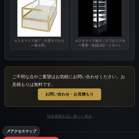
カスタマイズ例 7（大型モデルカ
カスタマイズ例 8（スワロフスキ
ー展示用）
ー専用・各段LED・ミラー）
ご不明な点やご要望はお気軽にお問い合わせください。お
表記寸法は全て外寸です。総高さとはキャスターを含んだ高さ（全高）を
※後付け用のシリンダー錠（ノコギリ錠）を除き、ケース納品後のオプシ
見積もりは無料です。
お問い合わせ・お見積もり
平ケースに関しましては、「F／S／C／N」を「FII／SII／CII／N
オプション一覧
一部の大型ショーケースは運送業者の荷台に載りませんので、遠方にお送
特定商取引法に基づく表示
背面ミラーガラス
高性能ライン状LED照明
📍
アクセスマップ
平ケース（腰無タイプ）ガラス面の高さ：約750mm
スポットライト
スポット照明施工例