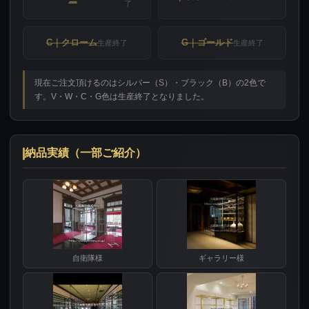
ー
了
C｜クローム
G｜ゴールド
生産終了
生産終了
現在ご注文頂けるのはシルバー（S）・ブラック（B）の2色で
す。V・W・C・G色は生産終了となりました。
納品実績（一部ご紹介）
自衛隊様
ギャラリー様