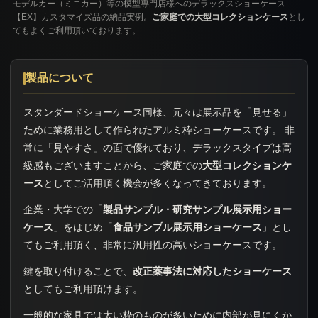
モデルカー（ミニカー）等の模型専門店様へのデラックスショーケース
【EX】カスタマイズ品の納品実例。
ご家庭での大型コレクションケース
とし
てもよくご利用頂いております。
製品について
スタンダードショーケース同様、元々は展示品を「見せる」
ために業務用として作られたアルミ枠ショーケースです。 非
常に「見やすさ」の面で優れており、デラックスタイプは高
級感もございますことから、ご家庭での
大型コレクションケ
ース
としてご活用頂く機会が多くなってきております。
企業・大学での「
製品サンプル・研究サンプル展示用ショー
ケース
」をはじめ「
食品サンプル展示用ショーケース
」とし
てもご利用頂く、非常に汎用性の高いショーケースです。
鍵を取り付けることで、
改正薬事法に対応したショーケース
としてもご利用頂けます。
一般的な家具では太い枠のものが多いために内部が見にくか