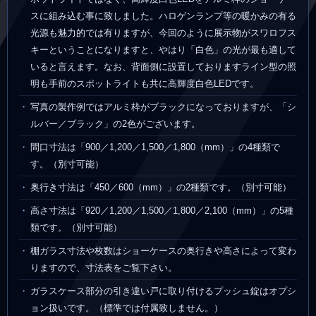
スに組み込む事に致しました。ハロゲンランプ等の暖かみの有る
光源も魅力的では有りますが、今回のように展示物がスワロフス
キーということになりますと、やはり「白色」の光が最も適して
いると言えます。なお、背面側に設置しておりますライン型の照
明も手前のスポットライトも共に高輝度白色LEDです。
写真の製作例ではアルミ枠がブラックになっておりますが、「シ
ルバー／ブラック」の2色がございます。
間口寸法は「900／1,200／1,500／1,800（mm）」の4種類で
す。（別寸可能）
奥行き寸法は「450／600（mm）」の2種類です。（別寸可能）
高さ寸法は「920／1,200／1,500／1,800／2,100（mm）」の5種
類です。（別寸可能）
棚ガラス寸法や枚数はショーケースの奥行きや高さによって変わ
りますので、寸法表をご覧下さい。
ガラスケース部分の引き違い戸に取り付けるプッシュ錠はオプシ
ョン扱いです。（標準では付属致しません。）