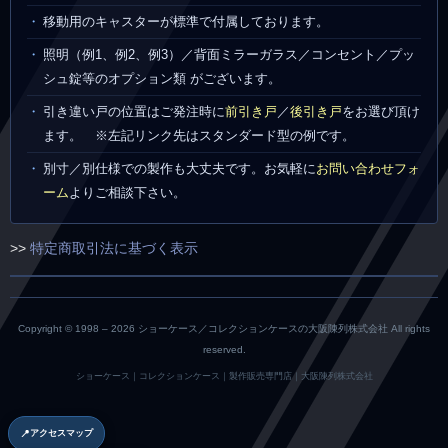
移動用のキャスターが標準で付属しております。
照明（例1、例2、例3）／背面ミラーガラス／コンセント／プッ
シュ錠等のオプション類 がございます。
引き違い戸の位置はご発注時に
前引き戸
／
後引き戸
をお選び頂け
ます。 ※左記リンク先はスタンダード型の例です。
別寸／別仕様での製作も大丈夫です。お気軽に
お問い合わせフォ
ーム
よりご相談下さい。
>>
特定商取引法に基づく表示
Copyright © 1998 –
2026 ショーケース／コレクションケースの大阪陳列株式会社 All rights
reserved.
ショーケース｜コレクションケース｜製作販売専門店｜大阪陳列株式会社
📍
アクセスマップ