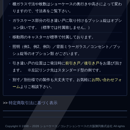
棚ガラス寸法や枚数はショーケースの奥行きや高さによって変わ
りますので、寸法表をご覧下さい。
ガラスケース部分の引き違い戸に取り付けるプッシュ錠はオプシ
ョン扱いです。（標準では付属致しません。）
移動用のキャスターが標準で付属しております。
照明（例1、例2、例3）／背面ミラーガラス／コンセント／プッ
シュ錠等のオプション類 がございます。
引き違い戸の位置はご発注時に
前引き戸
／
後引き戸
をお選び頂け
ます。 ※左記リンク先はスタンダード型の例です。
別寸／別仕様での製作も大丈夫です。お気軽に
お問い合わせフォ
ーム
よりご相談下さい。
>>
特定商取引法に基づく表示
Copyright © 1998 –
2026 ショーケース／コレクションケースの大阪陳列株式会社 All rights