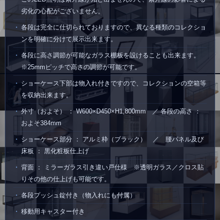
劣化の心配がございません。
各段は完全に仕切られておりますので、異なる種類のコレクショ
ンを明確に分けて展示出来ます。
各段に高さ調節が可能なガラス棚板を設けることも出来ます。
※25mmピッチで高さの調節が可能です。
ショーケース下部は物入れ付きですので、コレクションの空箱等
を収納出来ます。
外寸（およそ） ： W600×D450×H1,800mm ／ 各段の高さ ：
およそ384mm
ショーケース部分 ： アルミ枠（ブラック） ／ 腰パネル及び
床板 ： 黒化粧板仕上げ
背面 ： ミラーガラス引き違い戸仕様 ※透明ガラス／クロス貼
りその他の仕上げも可能です。
各段プッシュ錠付き（物入れにも付属）
移動用キャスター付き