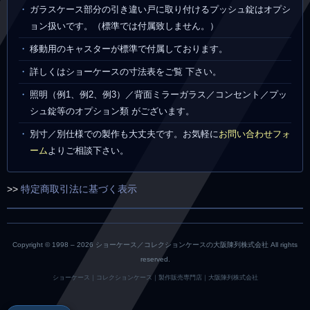
ガラスケース部分の引き違い戸に取り付けるプッシュ錠はオプシ
ョン扱いです。（標準では付属致しません。）
移動用のキャスターが標準で付属しております。
詳しくはショーケースの寸法表をご覧 下さい。
照明（例1、例2、例3）／背面ミラーガラス／コンセント／プッ
シュ錠等のオプション類 がございます。
別寸／別仕様での製作も大丈夫です。お気軽に
お問い合わせフォ
ーム
よりご相談下さい。
>>
特定商取引法に基づく表示
Copyright © 1998 –
2026 ショーケース／コレクションケースの大阪陳列株式会社 All rights
reserved.
ショーケース｜コレクションケース｜製作販売専門店｜大阪陳列株式会社