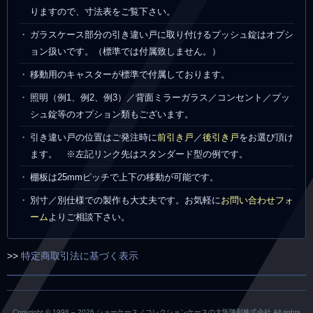
りますので、寸法表をご覧下さい。
ガラスケース部分の引き違い戸に取り付けるプッシュ錠はオプシ
ョン扱いです。（標準では付属致しません。）
移動用のキャスターが標準で付属しております。
照明（例1、例2、例3）／背面ミラーガラス／コンセント／プッ
シュ錠等のオプション類もございます。
引き違い戸の位置はご発注時に
前引き戸
／
後引き戸
をお選び頂け
ます。 ※左記リンク先はスタンダード型の例です。
棚板は25mmピッチで上下の移動が可能です。
別寸／別仕様での製作も大丈夫です。お気軽に
お問い合わせフォ
ーム
よりご相談下さい。
>>
特定商取引法に基づく表示
Copyright © 1998 –
2026 ショーケース／コレクションケースの大阪陳列株式会社 All rights