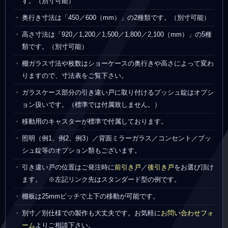
す。（別寸可能）
奥行き寸法は「450／600（mm）」の2種類です。（別寸可能）
高さ寸法は「920／1,200／1,500／1,800／2,100（mm）」の5種
類です。（別寸可能）
棚ガラス寸法や枚数はショーケースの奥行きや高さによって変わ
りますので、寸法表をご覧下さい。
ガラスケース部分の引き違い戸に取り付けるプッシュ錠はオプシ
ョン扱いです。（標準では付属致しません。）
移動用のキャスターが標準で付属しております。
照明（例1、例2、例3）／背面ミラーガラス／コンセント／プッ
シュ錠等のオプション類もございます。
引き違い戸の位置はご発注時に
前引き戸
／
後引き戸
をお選び頂け
ます。 ※左記リンク先はスタンダード型の例です。
棚板は25mmピッチで上下の移動が可能です。
別寸／別仕様での製作も大丈夫です。お気軽に
お問い合わせフォ
ーム
よりご相談下さい。