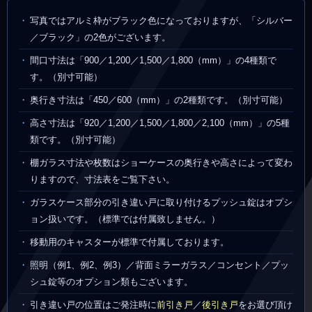
写真ではアルミ枠がブラック色になっておりますが、「シルバー
／ブラック」の2色がございます。
間口寸法は「900／1,200／1,500／1,800（mm）」の4種類で
す。（別寸可能）
奥行き寸法は「450／600（mm）」の2種類です。（別寸可能）
高さ寸法は「920／1,200／1,500／1,800／2,100（mm）」の5種
類です。（別寸可能）
棚ガラス寸法や枚数はショーケースの奥行きや高さによって変わ
りますので、寸法表をご覧下さい。
ガラスケース部分の引き違い戸に取り付けるプッシュ錠はオプシ
ョン扱いです。（標準では付属致しません。）
移動用のキャスターが標準で付属しております。
照明（例1、例2、例3）／背面ミラーガラス／コンセント／プッ
シュ錠等のオプション類もございます。
引き違い戸の位置はご発注時に
前引き戸
／
後引き戸
をお選び頂け