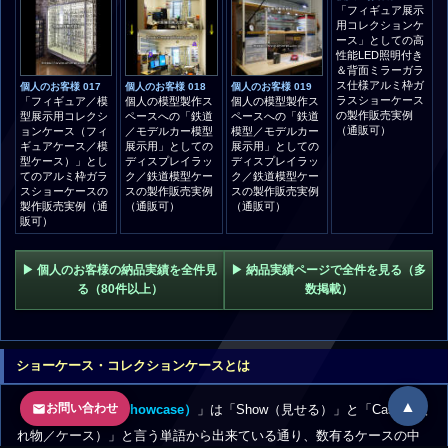
個人のお客様 017
個人のお客様 018
個人のお客様 019
個人のお客様 020
「フィギュア／模
個人の模型製作ス
個人の模型製作ス
「フィギュア展示
型展示用コレクシ
ペースへの「鉄道
ペースへの「鉄道
用コレクションケ
ョンケース（フィ
／モデルカー模型
模型／モデルカー
ース」としての高
ギュアケース／模
展示用」としての
展示用」としての
性能LED照明付き
型ケース）」とし
ディスプレイラッ
ディスプレイラッ
＆背面ミラーガラ
てのアルミ枠ガラ
ク／鉄道模型ケー
ク／鉄道模型ケー
ス仕様アルミ枠ガ
スショーケースの
スの製作販売実例
スの製作販売実例
ラスショーケース
製作販売実例（通
（通販可）
（通販可）
の製作販売実例
販可）
（通販可）
▶ 個人のお客様の納品実績を全件見
▶ 納品実績ページで全件を見る（多
る（80件以上）
数掲載）
ショーケース・コレクションケースとは
▲
お問い合わせ
「
ショーケース（Showcase）
」は「Show（見せる）」と「Case（入
れ物／ケース）」と言う単語から出来ている通り、数有るケースの中