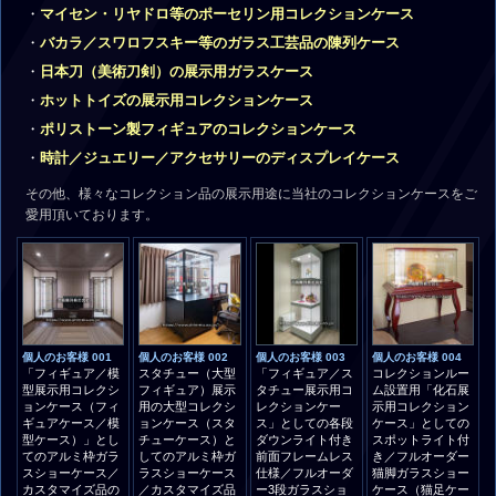
マイセン・リヤドロ等のポーセリン用コレクションケース
バカラ／スワロフスキー等のガラス工芸品の陳列ケース
日本刀（美術刀剣）の展示用ガラスケース
ホットトイズの展示用コレクションケース
ポリストーン製フィギュアのコレクションケース
時計／ジュエリー／アクセサリーのディスプレイケース
その他、様々なコレクション品の展示用途に当社のコレクションケースをご
愛用頂いております。
個人のお客様 001
個人のお客様 002
個人のお客様 003
個人のお客様 004
「フィギュア／模
スタチュー（大型
「フィギュア／ス
コレクションルー
型展示用コレクシ
フィギュア）展示
タチュー展示用コ
ム設置用「化石展
ョンケース（フィ
用の大型コレクシ
レクションケー
示用コレクション
ギュアケース／模
ョンケース（スタ
ス」としての各段
ケース」としての
型ケース）」とし
チューケース）と
ダウンライト付き
スポットライト付
てのアルミ枠ガラ
してのアルミ枠ガ
前面フレームレス
き／フルオーダー
スショーケース／
ラスショーケース
仕様／フルオーダ
猫脚ガラスショー
カスタマイズ品の
／カスタマイズ品
ー3段ガラスショ
ケース（猫足ケー