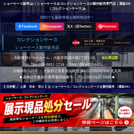
ショーケース販売.jp
｜ショーケース＆コレクションケースの製作販売専門店｜通販OK
｜
コレクションケース.jp
SNSでも最新情報を随時発信中！
Facebook
Instagram
X（旧Twitter）
Pinterest
大阪陳列ショールーム：大阪市西成区橘2丁目5-31
当社周辺図
TEL：06-6651-1234 ／ FAX：06-6651-6651
古物商取引許可 ： 大阪府公安委員会許可 第62125R032959 道具商
■ 適格請求書発行事業者登録番号 ： T3-1200-0122-5564 ■
【 日本製 ／ 上質・安全・安心 】な ショーケース／コレクションケースを製作販売 （通販OK）