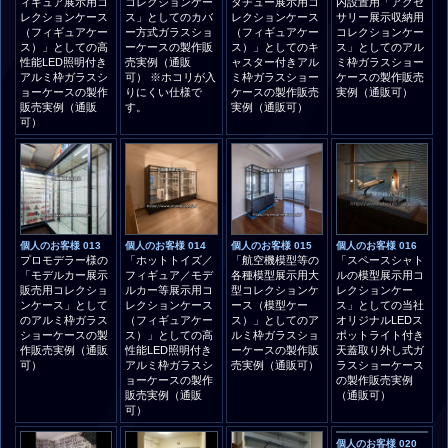
ィギュア展示用コ
コレクションケー
タチュー展示用コ
内設置用「アクセ
レクションケース
ス」としてのカバ
レクションケース
サリー展示収納用
（フィギュアケー
ー方式ガラスショ
（フィギュアケー
コレクションケー
ス）」としての高
ーケースの製作販
ス）」としてのキ
ス」としてのアル
性能LED照明付き
売実例（通販
ャスター付きアル
ミ枠ガラスショー
アルミ枠ガラスシ
可） ※ホコリが入
ミ枠ガラスショー
ケースの製作販売
ョーケースの製作
りにくい仕様で
ケースの製作販売
実例（通販可）
販売実例（通販
す。
実例（通販可）
可）
個人のお客様 013
個人のお客様 014
個人のお客様 015
個人のお客様 016
プロモデラー様の
「ホットトイズ／
「航空機模型等の
「スペースシャト
「モデルカー展示
フィギュア／モデ
各種模型展示用大
ルの模型展示用コ
販売用コレクショ
ルカー等展示用コ
型コレクションケ
レクションケー
ンケース」として
レクションケース
ース（模型ケー
ス」としての当社
のアルミ枠ガラス
（フィギュアケー
ス）」としてのア
オリジナルLEDス
ショーケースの製
ス）」としての高
ルミ枠ガラスショ
ポットライト付き
作販売実例（通販
性能LED照明付き
ーケースの製作販
天蓋取り外し式ガ
可）
アルミ枠ガラスシ
売実例（通販可）
ラスショーケース
ョーケースの製作
の製作販売実例
販売実例（通販
（通販可）
可）