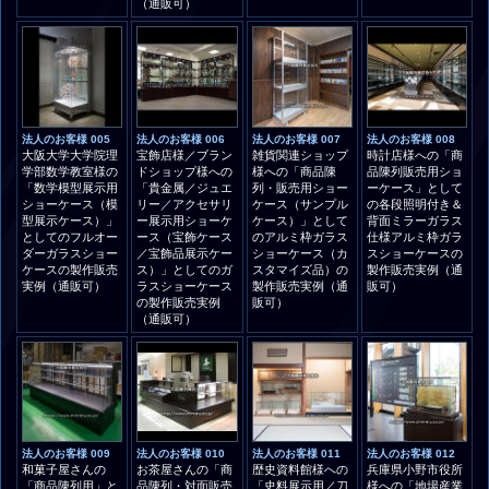
（通販可）
法人のお客様 005
法人のお客様 006
法人のお客様 007
法人のお客様 008
大阪大学大学院理
宝飾店様／ブラン
雑貨関連ショップ
時計店様への「商
学部数学教室様の
ドショップ様への
様への「商品陳
品陳列販売用ショ
「数学模型展示用
「貴金属／ジュエ
列・販売用ショー
ーケース」として
ショーケース（模
リー／アクセサリ
ケース（サンプル
の各段照明付き＆
型展示ケース）」
ー展示用ショーケ
ケース）」として
背面ミラーガラス
としてのフルオー
ース（宝飾ケース
のアルミ枠ガラス
仕様アルミ枠ガラ
ダーガラスショー
／宝飾品展示ケー
ショーケース（カ
スショーケースの
ケースの製作販売
ス）」としてのガ
スタマイズ品）の
製作販売実例（通
実例（通販可）
ラスショーケース
製作販売実例（通
販可）
の製作販売実例
販可）
（通販可）
法人のお客様 009
法人のお客様 010
法人のお客様 011
法人のお客様 012
和菓子屋さんの
お茶屋さんの「商
歴史資料館様への
兵庫県小野市役所
「商品陳列用」と
品陳列・対面販売
「史料展示用／刀
様への「地場産業