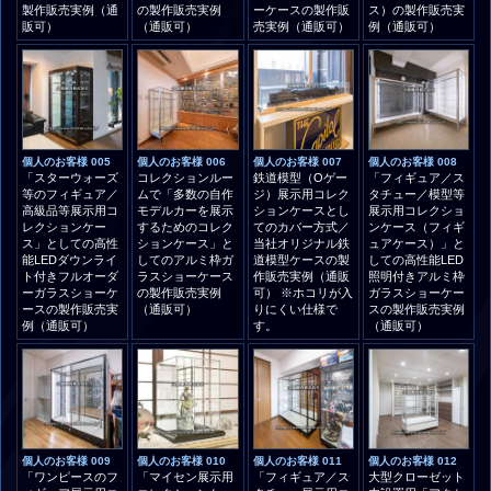
製作販売実例（通
の製作販売実例
ーケースの製作販
ス）の製作販売実
販可）
（通販可）
売実例（通販可）
例（通販可）
個人のお客様 005
個人のお客様 006
個人のお客様 007
個人のお客様 008
「スターウォーズ
コレクションルー
鉄道模型（Oゲー
「フィギュア／ス
等のフィギュア／
ムで「多数の自作
ジ）展示用コレク
タチュー／模型等
高級品等展示用コ
モデルカーを展示
ションケースとし
展示用コレクショ
レクションケー
するためのコレク
てのカバー方式／
ンケース（フィギ
ス」としての高性
ションケース」と
当社オリジナル鉄
ュアケース）」と
能LEDダウンライ
してのアルミ枠ガ
道模型ケースの製
しての高性能LED
ト付きフルオーダ
ラスショーケース
作販売実例（通販
照明付きアルミ枠
ーガラスショーケ
の製作販売実例
可） ※ホコリが入
ガラスショーケー
ースの製作販売実
（通販可）
りにくい仕様で
スの製作販売実例
例（通販可）
す。
（通販可）
個人のお客様 009
個人のお客様 010
個人のお客様 011
個人のお客様 012
「ワンピースのフ
「マイセン展示用
「フィギュア／ス
大型クローゼット