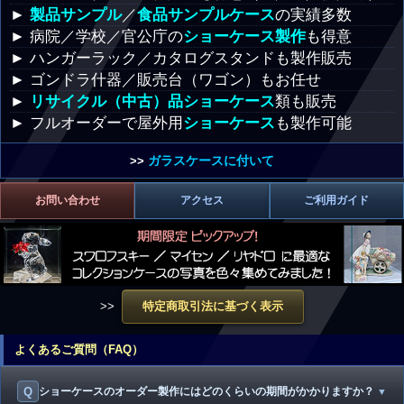
►
製品サンプル
／
食品サンプルケース
の実績多数
► 病院／学校／官公庁の
ショーケース製作
も得意
► ハンガーラック／カタログスタンドも製作販売
► ゴンドラ什器／販売台（ワゴン）もお任せ
►
リサイクル（中古）品ショーケース
類も販売
► フルオーダーで屋外用
ショーケース
も製作可能
ガラスケースに付いて
>>
お問い合わせ
アクセス
ご利用ガイド
>>
特定商取引法に基づく表示
よくあるご質問（FAQ）
Q
ショーケースのオーダー製作にはどのくらいの期間がかかりますか？
▼