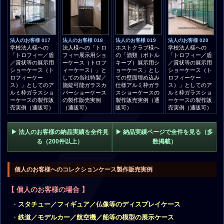
法人のお客様 017
法人のお客様 018
法人のお客様 019
法人のお客様 020
学校法人様への
法人様への「トロ
ホストクラブ様へ
学校法人様への
「トロフィー／盾
フィー展示用ショ
の「酒類（ボトル
「トロフィー／盾
／賞状等の展示用
ーケース（トロフ
キープ）展示用シ
／賞状等の展示用
ショーケース（ト
ィーケース）」と
ョーケース」とし
ショーケース（ト
ロフィーケー
しての当社特製／
ての壁面埋め込み
ロフィーケー
ス）」としてのア
施錠可能ガラスカ
仕様アルミ枠ガラ
ス）」としてのア
ルミ枠ガラスショ
バーショーケース
スショーケースの
ルミ枠ガラスショ
ーケースの製作販
の製作販売実例
製作販売実例（通
ーケースの製作販
売実例（通販可）
（通販可）
販可）
売実例（通販可）
▶ 法人のお客様の納品実績を全件見
▶ 納品実績ページで全件を見る（多
る（200件以上）
数掲載）
個人のお客様へのコレクションケース製作販売実例
【 個人のお客様の場合 】
スタチュー／フィギュア／仏像等のディスプレイケース
鉄道／モデルカー／航空機／船等の模型の展示ケース