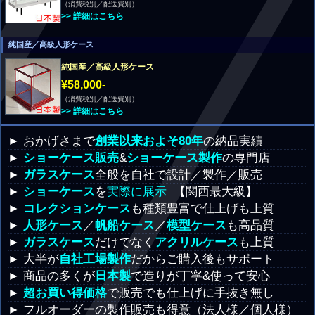
（消費税別／配送費別）
>> 詳細はこちら
純国産／高級人形ケース
純国産／高級人形ケース
¥58,000-
（消費税別／配送費別）
>> 詳細はこちら
► おかげさまで
創業以来およそ80年
の納品実績
►
ショーケース販売
&
ショーケース製作
の専門店
►
ガラスケース
全般を自社で設計／製作／販売
►
ショーケース
を
実際に展示
【関西最大級】
►
コレクションケース
も種類豊富で仕上げも上質
►
人形ケース
／
帆船ケース
／
模型ケース
も高品質
►
ガラスケース
だけでなく
アクリルケース
も上質
► 大半が
自社工場製作
だからご購入後もサポート
► 商品の多くが
日本製
で造りが丁寧&使って安心
►
超お買い得価格
で販売でも仕上げに手抜き無し
► フルオーダーの製作販売も得意（法人様／個人様）