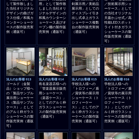
して製作致しまし
用」として製作致
剣展示用／美術品
／技術展示用ショ
た当社オリジナル
しました当社オリ
展示用」としての
ーケース」として
デザインの曲げガ
ジナルデザインの
ディスプレイ引き
の当社オリジナル
ラス仕様／和風カ
和風カウンターシ
出し式卓上ガラス
天蓋かぶせ式／高
ウンターショーケ
ョーケース及びオ
ショーケース複数
性能LEDスポット
ースの製作販売実
ープン棚の製作販
台の製作販売実例
ライト付きガラス
例（通販可）
売実例（通販可）
（通販可）
ショーケースの製
作販売実例（通販
可）
法人のお客様 013
法人のお客様 014
法人のお客様 015
法人のお客様 016
ゴールド（金製
有名楽器店様への
学校法人様への
学校法人様への
品）ショップ様へ
「管楽器展示販売
「トロフィー／盾
「トロフィー／盾
の「製品サンプル
用ショーケース
／賞状等の展示用
／賞状等の展示用
展示用ショーケー
（楽器ケース）」
ショーケース（ト
ショーケース（ト
ス（製品サンプル
としてのアルミ枠
ロフィーケー
ロフィーケー
ケース）」として
ガラスショーケー
ス）」としてのア
ス）」としてのア
のアルミ枠ガラス
スの製作販売実例
ルミ枠ガラスショ
ルミ枠ガラスショ
ショーケースの製
（通販可）
ーケースの製作販
ーケースの製作販
作販売実例（通販
売実例（通販可）
売実例（通販可）
可）