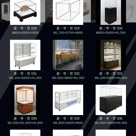
産・学・官 028
産・学・官 029
産・学・官 030
W400×D300×H300
W1,700×D750×H800
W600×D450×H1,550
産・学・官 031
産・学・官 032
産・学・官 033
W1,200×D450×H1,350
W2,000×D600×H1,300
W1,200×D450×H1,800
産・学・官 034
産・学・官 035
産・学・官 036
W1,000×D1,000×H1,900
W1,800×D450×H920
W1,800×D600×H1,500