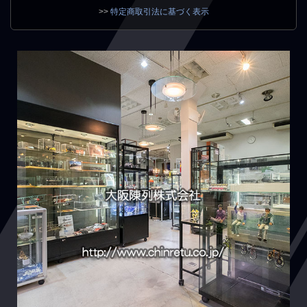
>>
特定商取引法に基づく表示