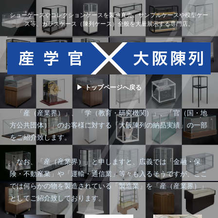
ショーケースやコレクションケースを製造直売。サンプルケースや模型ケー
ス等、ガラスケース（陳列ケース）全般を大量展示する専門店。
▶ トップページへ戻る
「産（産業界）」、「学（教育・研究機関）」、「官（国・地
方公共団体）」のお客様に対する「大阪陳列の納品実績」の一部
をご紹介致します。
なお、「産（産業界）」と申しますと、広義では「金融・保
険・不動産業」や「運輸・通信業」等々も入るそうですが、ここ
では何らかの物を製造されている「製造業」を「産（産業界）」
としてご紹介致しております。