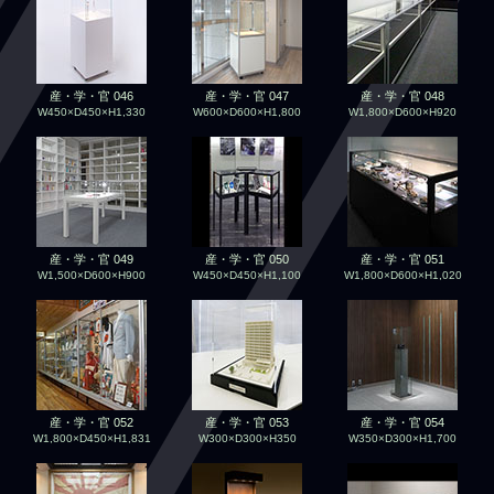
産・学・官 046
産・学・官 047
産・学・官 048
W450×D450×H1,330
W600×D600×H1,800
W1,800×D600×H920
産・学・官 049
産・学・官 050
産・学・官 051
W1,500×D600×H900
W450×D450×H1,100
W1,800×D600×H1,020
産・学・官 052
産・学・官 053
産・学・官 054
W1,800×D450×H1,831
W300×D300×H350
W350×D300×H1,700