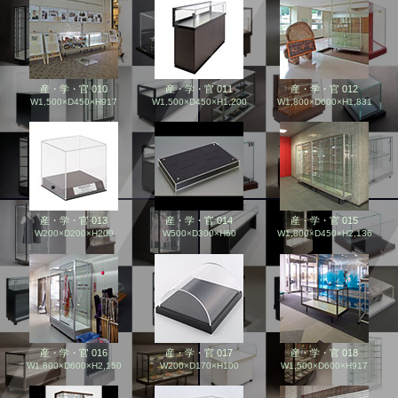
産・学・官 010
産・学・官 011
産・学・官 012
W1,500×D450×H917
W1,500×D450×H1,200
W1,800×D600×H1,831
産・学・官 013
産・学・官 014
産・学・官 015
W200×D200×H200
W500×D300×H60
W1,800×D450×H2,136
産・学・官 016
産・学・官 017
産・学・官 018
W1,800×D600×H2,150
W200×D170×H100
W1,500×D600×H917