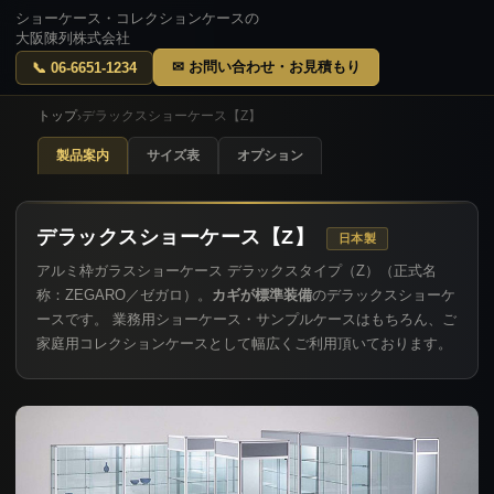
ショーケース・コレクションケースの
大阪陳列株式会社
✉ お問い合わせ・お見積もり
📞 06-6651-1234
トップ
デラックスショーケース【Z】
›
製品案内
サイズ表
オプション
デラックスショーケース【Z】
日本製
アルミ枠ガラスショーケース デラックスタイプ（Z）（正式名
称：ZEGARO／ゼガロ）。
カギが標準装備
のデラックスショーケ
ースです。 業務用ショーケース・サンプルケースはもちろん、ご
家庭用コレクションケースとして幅広くご利用頂いております。