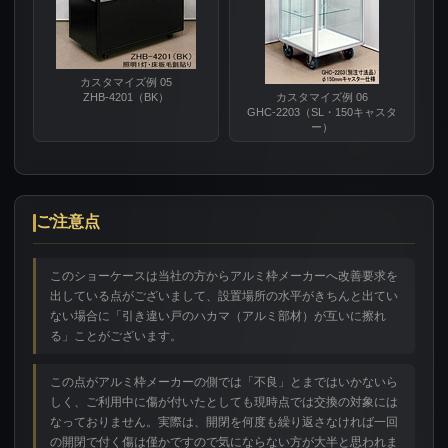
カスタマイズ例 05
ZHB-4201（BK）
カスタマイズ例 06
GHC-2203（SL・150キャスタ
ー）
ご注意点
このショーケースは当社の方からアルミ枠メーカーへ改善要求を
出している点がございまして、設置場所の水平がきちんと出てい
ない場合に「引き違い戸のハカマ（アルミ部材）が互いに擦れ
る」ことがございます。
この点がアルミ枠メーカーの側では「不良」とまではいかないら
しく、ご利用中に傷が付いたとしても現時点では交換の対象には
なっておりません。実際は、開閉を何度も繰り返さなければ一回
の開閉で付く傷は僅かですので気にならない方が大半と思われま