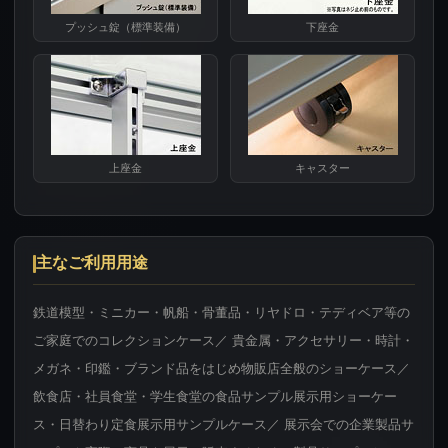
プッシュ錠（標準装備）
下座金
上座金
キャスター
主なご利用用途
鉄道模型・ミニカー・帆船・骨董品・リヤドロ・テディベア等の
ご家庭でのコレクションケース／ 貴金属・アクセサリー・時計・
メガネ・印鑑・ブランド品をはじめ物販店全般のショーケース／
飲食店・社員食堂・学生食堂の食品サンプル展示用ショーケー
ス・日替わり定食展示用サンプルケース／ 展示会での企業製品サ