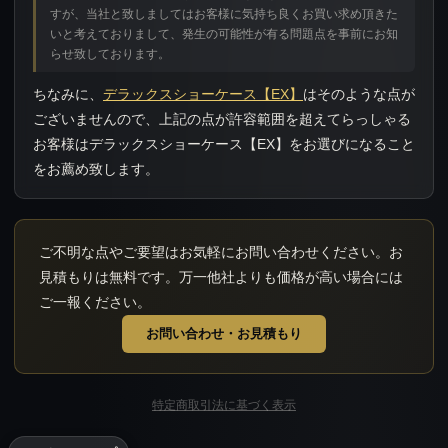
すが、当社と致しましてはお客様に気持ち良くお買い求め頂きた
いと考えておりまして、発生の可能性が有る問題点を事前にお知
らせ致しております。
ちなみに、
デラックスショーケース【EX】
はそのような点が
ございませんので、上記の点が許容範囲を超えてらっしゃる
お客様はデラックスショーケース【EX】をお選びになること
をお薦め致します。
ご不明な点やご要望はお気軽にお問い合わせください。お
表記寸法は全て外寸です。総高さとはキャスターを含んだ高さ（全高）を
※後付け用のシリンダー錠（ノコギリ錠）を除き、ケース納品後のオプシ
見積もりは無料です。万一他社よりも価格が高い場合には
ご一報ください。
平ケースに関しましては「ZHA・ZHB・ZHC」を「GHA・GHB・
※プッシュ錠はカギとして標準装備されています。追加の施錠強化をご希
お問い合わせ・お見積もり
一部の大型ショーケースは運送業者の荷台に載りませんので、遠方にお送
オプション一覧
特定商取引法に基づく表示
平ケース（腰低タイプ）ガラス面の高さ：約600mm