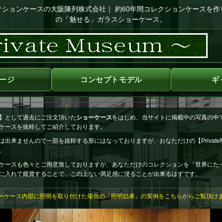
クションケースの大阪陳列株式会社
｜ 約60年間コレクションケースを
の「魅せる」ガラスショーケース。
ージ
コンセプトモデル
ギ
】として過去にご注文頂いた
ショーケース
をはじめ、当サイトに掲載中の写真の中で【Pr
ケースを抜粋してご紹介しております。
来ませんので一部を抜粋する形にはなっておりますが、おなただけの【PrivateM
。
ケースも色々とご用意致しておりますが、あなただけのコレクションを「世界にた
に入れて鑑賞することで、この上ない満足感に浸ることが出来るはずです。
ーケース内部に照明を取り付けた場合の「照明効果」の実例をこちらからご覧頂け