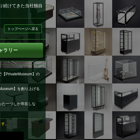
作り続けてきた当社独自
トップページへ戻る
ャラリー
ivateMuseum】の
useum】を創り上げる
った一つしか存在しな
ます。