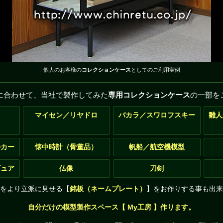
個人のお客様の
コレクションケース
としてのご利用実例
に合わせて、当社で製作してみた
専用コレクションケース
の一部を
レ
マイセン／リヤドロ
バカラ／スワロフスキー
雛人
ルカー
懐中時計（骨董品）
帆船／航空機模型
ギュア
仏像
刀剣
をより立派に見せる【
銘板（ネームプレート）
】をお作りする事も出来
自分だけの模型製作スペース【 My工房 】作ります。