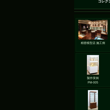
コレク
精密模型店 施工例
製作実例
PM-005