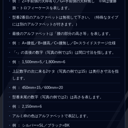
例 ： Z=手前側の天枠有り／G=手前側の天枠無し ※Mは優勝
旗・トロフィーケースを表します。
型番2番目のアルファベットは無視して下さい。（特殊なタイプ
には別のアルファベットが付きます。）
最後のアルファベットは「腰の部分の高さ等」を表します。
例 ： A=腰低／B=腰高／C=腰無し／D=スライドステージ仕様
「-」の直後の数字（写真の例では5）は間口寸法を指します。
例 ： 1,500mm=5／1,800mm=6
上記数字の次に来る2ケタ（写真の例では15）は奥行き寸法を指
します。
例 ： 450mm=15／600mm=20
型番末尾の数字（写真の例では2）は高さを表します。
例 ： 2,150mm=6
アルミ枠の色はアルファベットで表記します。
例 ： シルバー=SL／ブラック=BK