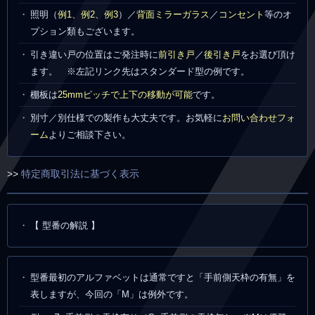
照明（
例1
、
例2
、
例3
）／
背面ミラーガラス
／
コンセント
等のオ
プション類もございます。
引き違い戸の位置はご発注時に
前引き戸
／
後引き戸
をお選び頂け
ます。 ※左記リンク先はスタンダード型の例です。
棚板は
25mmピッチで上下の移動が可能
です。
別寸／別仕様での製作も大丈夫です。お気軽に
お問い合わせフォ
ーム
よりご相談下さい。
>>
特定商取引法に基づく表示
【 型番の解説 】
型番最初のアルファベットは通常ですと「手前側天枠の有無」を
表しますが、今回の「M」は例外です。