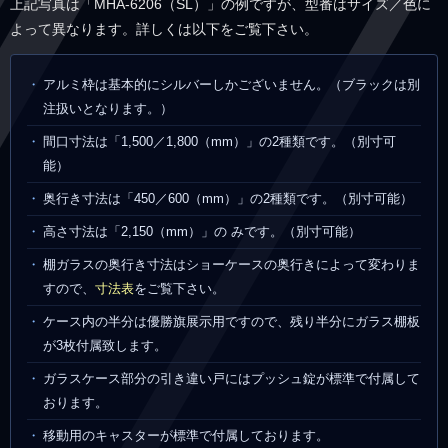
上記写真は「MHA-6206（SL）」の例ですが、型番はサイズ／色に
よって異なります。詳しくは以下をご覧下さい。
アルミ枠は基本的にシルバーしかございません。（ブラックは別
注扱いとなります。）
間口寸法は「1,500／1,800（mm）」の2種類です。（別寸可
能）
奥行き寸法は「450／600（mm）」の2種類です。（別寸可能）
高さ寸法は「2,150（mm）」の みです。（別寸可能）
棚ガラスの奥行き寸法はショーケースの奥行きによって変わりま
すので、
寸法表
をご覧下さい。
ケース内の半分は優勝旗展示用ですので、残り半分にガラス棚板
が3枚付属致します。
ガラスケース部分の引き違い戸にはプッシュ錠が標準で付属して
おります。
移動用のキャスターが標準で付属しております。