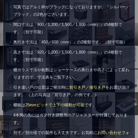
写真ではアルミ枠がブラックになっておりますが、「シルバー／
ブラック」の2色がございます。
間口寸法は「900／1,200／1,500／1,800（mm）」の4種類で
す。（別寸可能）
奥行き寸法は「450／600（mm）」の2種類です。（別寸可能）
高さ寸法は「920／1,200／1,500／1,800（mm）」の4種類で
す。（別寸可能）
棚ガラス寸法や枚数はショーケースの奥行きや高さによって変わ
りますので、寸法表をご覧下さい。
引き違い戸の位置はご発注時に
前引き戸
／
後引き戸
をお選び頂け
ます。 （上の写真は「前引き戸」の例です。）
棚板は
25mmピッチで上下の移動が可能
です。
4本脚の先にはガタ付き調整用のアジャスターが付属しておりま
す。
別寸／別仕様での製作も大丈夫です。お気軽に
お問い合わせフォ