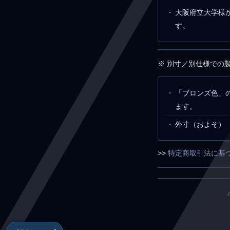
大阪府立大学様
す。
※ 別寸／別仕様での
「ブロンズ色」
ます。
外寸（およそ） ： 
>>
特定商取引法に基