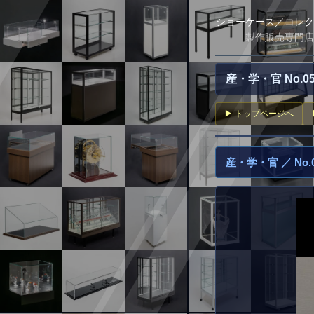
ショーケース／コレク
製作販売専門店
産・学・官 No.
▶ トップページへ
産・学・官 ／ No.0