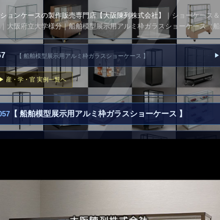
ションケースの製作販売専門店【大阪陳列株式会社】
｜ショーケース＆
｜大阪府立大学様分｜船舶模型展示用アルミ枠ガラスショーケース（船
057
▶
【 船舶模型展示用アルミ枠ガラスショーケース 】
▶ 産・学・官 実例一覧へ
57
【 船舶模型展示用アルミ枠ガラスショーケース 】