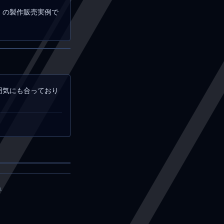
」の製作販売実例で
囲気にも合っており
.