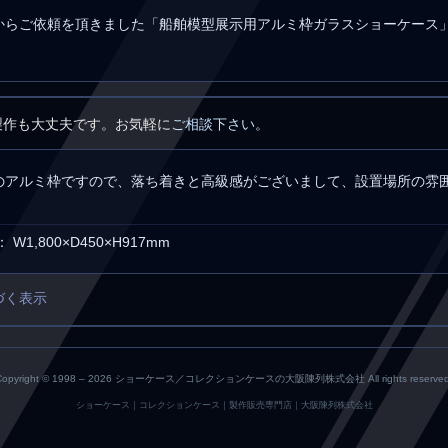
からご依頼を頂きました「船舶模型展示用アルミ枠ガラスショーケース
製作も大丈夫です。お気軽に
ご相談下さい
。
のアルミ枠ですので、落ち着きと高級感がございまして、設置場所の雰
W1,800×D450×H917mm
づく表示
Copyright © 1998 –
2026 ショーケース／コレクションケースの大阪陳列株式会社 All rights reserved
ショーケース｜コレクションケース｜製作販売専門店｜大阪陳列株式会社