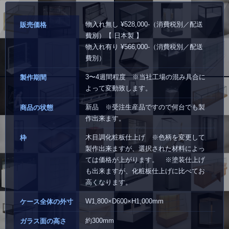
物入れ無し ¥528,000-（消費税別／配送
販売価格
費別）【 日本製 】
物入れ有り ¥566,000-（消費税別／配送
費別）
3〜4週間程度 ※当社工場の混み具合に
製作期間
よって変動致します。
新品 ※受注生産品ですので何台でも製
商品の状態
作出来ます。
木目調化粧板仕上げ ※色柄を変更して
枠
製作出来ますが、選択された材料によっ
ては価格が上がります。 ※塗装仕上げ
も出来ますが、化粧板仕上げに比べてお
高くなります。
W1,800×D600×H1,000mm
ケース全体の外寸
約300mm
ガラス面の高さ