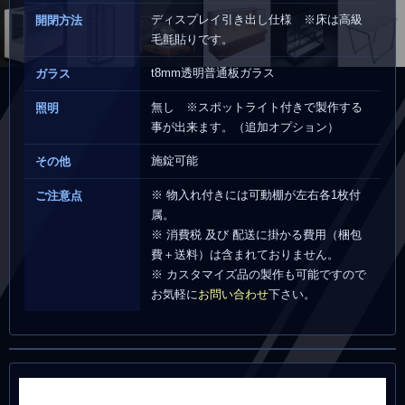
ディスプレイ引き出し仕様 ※床は高級
開閉方法
毛氈貼りです。
t8mm透明普通板ガラス
ガラス
無し ※スポットライト付きで製作する
照明
事が出来ます。（追加オプション）
施錠可能
その他
※ 物入れ付きには可動棚が左右各1枚付
ご注意点
属。
※ 消費税 及び 配送に掛かる費用（梱包
費＋送料）は含まれておりません。
※ カスタマイズ品の製作も可能ですので
お気軽に
お問い合わせ
下さい。