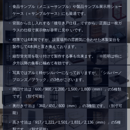
食品サンプル（メニューサンプル）や製品サンプル展示用ショー
ケース（＝サンプルケース）にも最適です。
背面から出し入れする「後引き戸仕様」ですから、正面は一枚ガ
ラスの仕様で展示物が非常に見や いです。
標準では4本脚ですが、設置場所の雰囲気に合わせた木製架台を
製作して4本脚と置き換えております。
細型蛍光管を取り付けて製作する事も出来ます。 ※照明は特に
夕方以降の集客に極めて有効です。
写真ではアルミ枠がシルバーになっておりますが、「シルバー／
ブロンズ／ブラック」の3色がございます。
間口寸法は「600／900／1,200／1,500／1,800（mm）」の5種類
です。（別寸可能）
奥行き寸法は「360／450／600（mm）」の3種類です。（別寸可
能）
高さ寸法は「917／1,221／1,501／1,831／2,136（mm）」の5種
類です。（別寸可能）