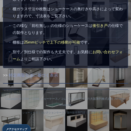
棚ガラス寸法や枚数はショーケースの奥行きや高さによって変わ
りますので、寸法表をご覧下さい。
この様な「前柱無し」の仕様のショーケースは
後引き戸
の仕様で
の製作となります。
棚板は
25mmピッチで上下の移動が可能
です。
別寸／別仕様での製作も大丈夫です。お気軽に
お問い合わせフォ
ーム
よりご相談下さい。
>>
特定商取引法に基づく表示
Copyright © 1998 –
2026 ショーケース／コレクションケースの大阪陳列株式会社 All rights
reserved.
ショーケース｜コレクションケース｜製作販売専門店｜大阪陳列株式会社
📍
アクセスマップ