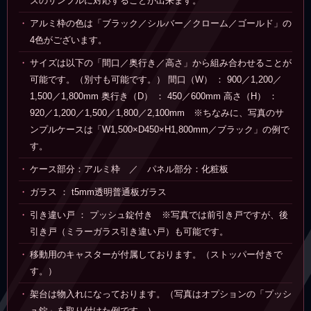
ズのサンプルに対応することが出来ます。
アルミ枠の色は「ブラック／シルバー／クローム／ゴールド」の
4色がございます。
サイズは以下の「間口／奥行き／高さ」から組み合わせることが
可能です。（別寸も可能です。） 間口（W） ： 900／1,200／
1,500／1,800mm 奥行き（D） ： 450／600mm 高さ（H） ：
920／1,200／1,500／1,800／2,100mm ※ちなみに、写真のサ
ンプルケースは「W1,500×D450×H1,800mm／ブラック」の例で
す。
ケース部分：アルミ枠 ／ パネル部分：化粧板
ガラス ： t5mm透明普通板ガラス
引き違い戸 ： プッシュ錠付き ※写真では前引き戸ですが、後
引き戸（ミラーガラス引き違い戸）も可能です。
移動用のキャスターが付属しております。（ストッパー付きで
す。）
架台は物入れになっております。（写真はオプションの「プッシ
ュ錠」を取り付けた例です。）