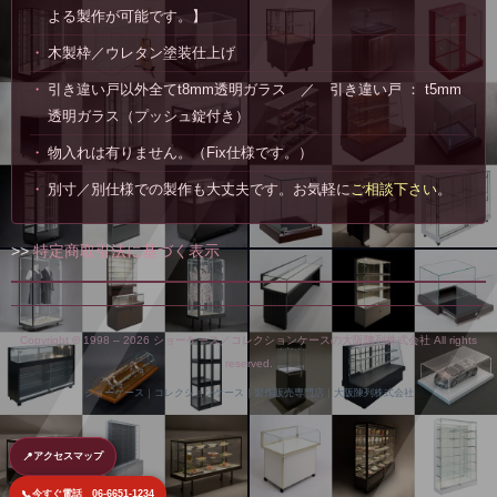
よる製作が可能です。】
木製枠／ウレタン塗装仕上げ
引き違い戸以外全てt8mm透明ガラス ／ 引き違い戸 ： t5mm
透明ガラス（プッシュ錠付き）
物入れは有りません。（Fix仕様です。）
別寸／別仕様での製作も大丈夫です。お気軽に
ご相談下さい
。
>>
特定商取引法に基づく表示
Copyright © 1998 –
2026 ショーケース／コレクションケースの大阪陳列株式会社 All rights
reserved.
ショーケース｜コレクションケース｜製作販売専門店｜大阪陳列株式会社
📍
アクセスマップ
📞
今すぐ電話 06-6651-1234