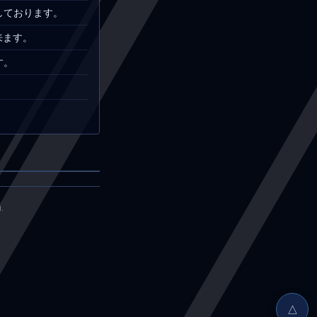
しております。
来ます。
す。
.
△