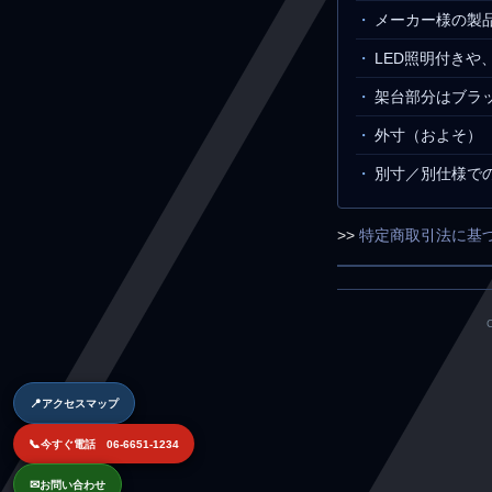
メーカー様の製
LED照明付き
架台部分はブラ
外寸（およそ） ：
別寸／別仕様で
>>
特定商取引法に基
📍
アクセスマップ
📞
今すぐ電話 06-6651-1234
✉
お問い合わせ