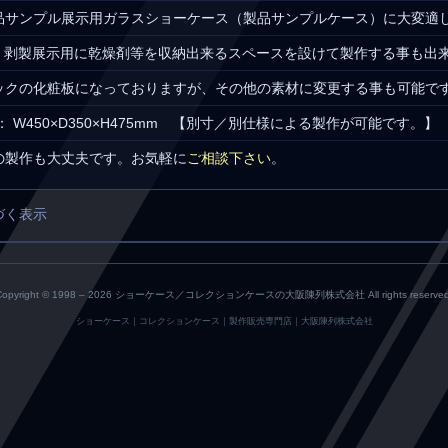
品サンプル展示用ガラスショーケース（製品サンプルケース）に大変適
や、剥製展示用に乾燥剤等を収納出来るスペースを設けて製作する事も出
ックの化粧板になっておりますが、その他の素材に変更する事も可能で
 W450×D350×H475mm 【別寸／別仕様による製作が可能です。】
の製作も大丈夫です。お気軽に
ご相談下さい
。
づく表示
Copyright © 1998 –
2026 ショーケース／コレクションケースの大阪陳列株式会社 All rights reserved
ショーケース｜コレクションケース｜製作販売専門店｜大阪陳列株式会社