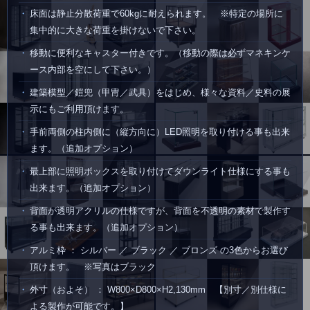
床面は静止分散荷重で60kgに耐えられます。 ※特定の場所に
集中的に大きな荷重を掛けないで下さい。
移動に便利なキャスター付きです。（移動の際は必ずマネキンケ
ース内部を空にして下さい。）
建築模型／鎧兜（甲冑／武具）をはじめ、様々な資料／史料の展
示にもご利用頂けます。
手前両側の柱内側に（縦方向に）LED照明を取り付ける事も出来
ます。（追加オプション）
最上部に照明ボックスを取り付けてダウンライト仕様にする事も
出来ます。（追加オプション）
背面が透明アクリルの仕様ですが、背面を不透明の素材で製作す
る事も出来ます。（追加オプション）
アルミ枠 ： シルバー ／ ブラック ／ ブロンズ の3色からお選び
頂けます。 ※写真はブラック
外寸（およそ） ： W800×D800×H2,130mm 【別寸／別仕様に
よる製作が可能です。】