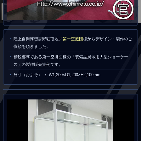
陸上自衛隊習志野駐屯地／
第一空挺団
様からデザイン・製作のご
依頼を頂きました。
精鋭部隊である第一空挺団様の「装備品展示用大型ショーケー
ス」の製作販売実例です。
外寸（およそ） ： W1,200×D1,200×H2,100mm