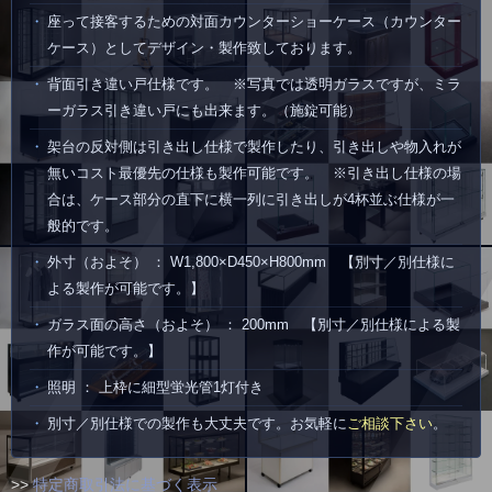
座って接客するための対面カウンターショーケース（カウンター
ケース）としてデザイン・製作致しております。
背面引き違い戸仕様です。 ※写真では透明ガラスですが、ミラ
ーガラス引き違い戸にも出来ます。（施錠可能）
架台の反対側は引き出し仕様で製作したり、引き出しや物入れが
無いコスト最優先の仕様も製作可能です。 ※引き出し仕様の場
合は、ケース部分の直下に横一列に引き出しが4杯並ぶ仕様が一
般的です。
外寸（およそ） ： W1,800×D450×H800mm 【別寸／別仕様に
よる製作が可能です。】
ガラス面の高さ（およそ） ： 200mm 【別寸／別仕様による製
作が可能です。】
照明 ： 上枠に細型蛍光管1灯付き
別寸／別仕様での製作も大丈夫です。お気軽に
ご相談下さい
。
>>
特定商取引法に基づく表示