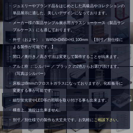
ジュエリーやブランド品をはじめとした高級品やコレクションの
単品展示に適した、美しいデザインになっております。
メーカー様の製品サンプル展示用ガラスショーケース（製品サン
プルケース）にも適しております。
外寸（およそ） ： W450×D450×H1,100mm 【別寸／別仕様に
よる製作が可能です。】
間口／奥行き／高さ寸法は変更して製作することが出来ます。
アルミ枠 ： シルバー ／ ブラック の2色からお選び頂けます。
（写真はシルバー）
床板はt8mmのフロストガラスになっておりますが、化粧板等に
変更する事が可能です。
細型蛍光管やLED等の照明を取り付ける事も出来ます。
構造上、施錠は出来ません。
別寸／別仕様での製作も大丈夫です。お気軽に
ご相談下さい
。