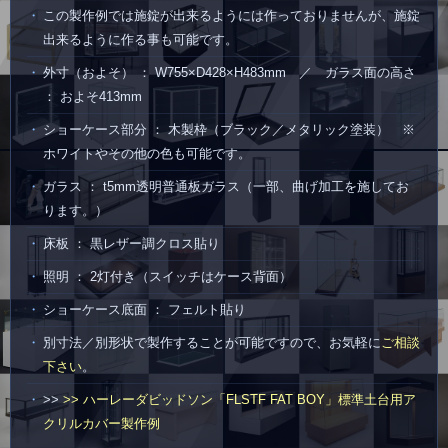
この製作例では施錠が出来るようには作っておりませんが、施錠
出来るように作る事も可能です。
外寸（およそ） ： W755×D428×H483mm ／ ガラス面の高さ
： およそ413mm
ショーケース部分 ： 木製枠（ブラック／メタリック塗装） ※
ホワイトやその他の色も可能です。
ガラス ： t5mm透明普通板ガラス（一部、曲げ加工を施してお
ります。）
床板 ： 黒レザー調クロス貼り
照明 ： 2灯付き（スイッチはケース背面）
ショーケース底面 ： フェルト貼り
別寸法／別形状で製作することが可能ですので、お気軽に
ご相談
下さい
。
>>
>> ハーレーダビッドソン「FLSTF FAT BOY」標準土台用ア
クリルカバー製作例