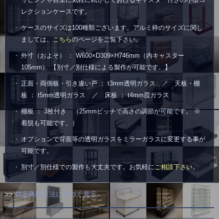
レクションケースです。
ケースのサイズは100種類ございます。アルミ枠のサイズに関し
ましては、
こちら
のページをご覧下さい。
外寸（およそ） ： W600×D309×H746mm（内キャスター
105mm） 【別寸／別仕様による製作が可能です。】
正面・両側板・引き違い戸 ： t3mm透明ガラス ／ 天板・棚
板 ： t5mm透明ガラス ／ 床板 ： t4mm霞ガラス
棚板 ： 3枚付き （25mmピッチで高さの調節が可能です。 ※
着脱も可能です。）
オプションで背面等の透明ガラスをミラーガラスに変更する事が
可能です。
別寸／別仕様での製作も大丈夫です。お気軽に
ご相談下さい
。
>>
特定商取引法に基づく表示