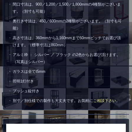
間口寸法は、900／1,200／1,500／1,800mmの4種類がございま
す。（別寸も可能）
奥行き寸法は、450／600mmの2種類がございます。（別寸も可
能）
高さ寸法は、360mmから1,160mmまで50mmピッチでお選び頂
けます。（標準寸法は860mm）
アルミ枠 ： シルバー ／ ブラック の2色からお選び頂けます。
（写真はシルバー）
ガラスは全てt5mm
照明1灯付き
プッシュ錠付き
別寸／別仕様での製作も大丈夫です。お気軽に
ご相談下さい
。