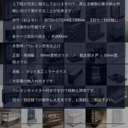
上下段が完全に独立しておりますので、異なる種類の展示物を明
確に分けて展示することが出来ます。
外寸（およそ） ： W750×D750×H1,720mm 【別寸／別仕様に
よる製作が可能です。】
各ケース部分の高さ ： 約400mm
木製枠／ウレタン塗装仕上げ
正面・両側板 ： t8mm透明ガラス ／ 観音開き戸 ： t5mm透
明ガラス
床板 ： マット加工ミラーガラス
大容量の物入れ付きです。
ウレタンキャスター付きですので移動も簡単です。
別寸／別仕様での製作も大丈夫です。お気軽に
ご相談下さい
。
>>
特定商取引法に基づく表示