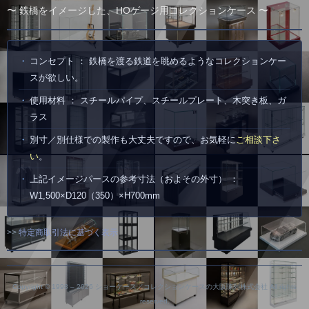
〜 鉄橋をイメージした、HOゲージ用コレクションケース 〜
コンセプト ： 鉄橋を渡る鉄道を眺めるようなコレクションケー
スが欲しい。
使用材料 ： スチールパイプ、スチールプレート、木突き板、ガ
ラス
別寸／別仕様での製作も大丈夫ですので、お気軽に
ご相談下さ
い
。
上記イメージパースの参考寸法（およその外寸） ：
W1,500×D120（350）×H700mm
>>
特定商取引法に基づく表示
Copyright © 1998 –
2026 ショーケース／コレクションケースの大阪陳列株式会社 All rights
reserved.