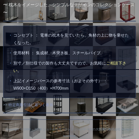
〜 枕木をイメージした、シンプルなデザインのコレクションケース
〜
コンセプト ： 電車の枕木を見ていたら、角材の上に物を乗せた
くなった。
使用材料 ： 集成材、木突き板、スチールパイプ
別寸／別仕様での製作も大丈夫ですので、お気軽に
ご相談下さ
い
。
上記イメージパースの参考寸法（およその外寸） ：
W900×D150（400）×H700mm
>>
特定商取引法に基づく表示
Copyright © 1998 –
2026 ショーケース／コレクションケースの大阪陳列株式会社 All rights
reserved.