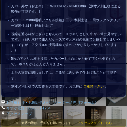
カバー外寸（およそ） ： W360×D250×H400mm 【別寸／別仕様による
製作が可能です。】
カバー ： t5mm透明アクリル接着加工 ／ 木製土台 ： 黒ウレタンクリア
ー塗装仕上げ（鏡面仕上げ）
視線を遮る枠がございませんので、スッキリとして 中が非常に見やすい
です。（細い木枠で組んだケースですと木部の収縮で分解してしまいや
すいですが、アクリルの接着構造ですので かなりしっかりしています
。）
5枚のアクリル板を接着したカバーを土台にかぶせて頂く仕様ですの
で、 ホコリがほとんど入りません 。
土台の塗装に関しましては、ご希望に近い色で仕上げることが可能で
す。
別寸／別仕様での製作も大丈夫です。お気軽に
ご相談下さい
。
お見積もり・お問い合わせ（オーダー品専用フォーム）
今すぐ電話：06-6651-1234
アクセスマップ
※ご来店の際はご予約をお願い致します。
アクセスマップはこちら