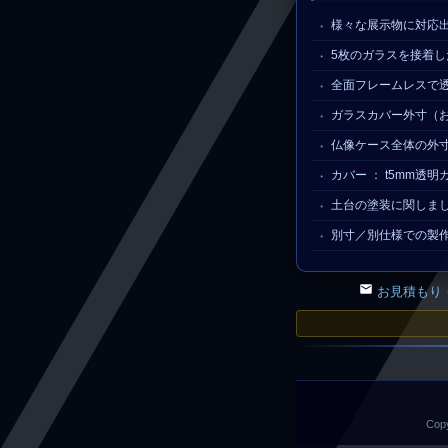
様々な展示物に対応
5枚のガラスを接着し
全面フレームレスで透
ガラスカバー外寸（およ
仏像ケース全体の外寸（
カバー ： t5mm透
土台の塗装に関しま
別寸／別仕様での製
お見積もり
Copy