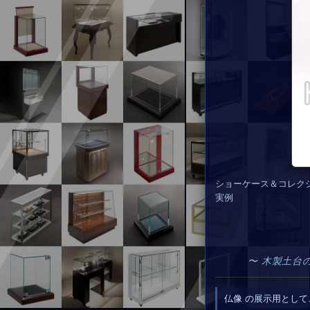
ショーケース＆コレク
実例
〜 木製土台
仏像 の展示用として