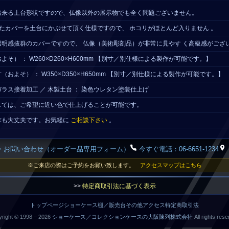
出来る土台形状ですので、仏像以外の展示物でも全く問題ございません。
たカバーを土台にかぶせて頂く仕様ですので、 ホコリがほとんど入りません 。
明感抜群のカバーですので、 仏像（美術彫刻品）が非常に見やす く高級感がござい
そ） ： W260×D260×H600mm 【別寸／別仕様による製作が可能です。】
およそ） ： W350×D350×H650mm 【別寸／別仕様による製作が可能です。】
明ガラス接着加工 ／ 木製土台 ： 染色ウレタン塗装仕上げ
しては、ご希望に近い色で仕上げることが可能です。
作も大丈夫です。お気軽に
ご相談下さい
。
・お問い合わせ（オーダー品専用フォーム）
今すぐ電話：06-6651-1234
※ご来店の際はご予約をお願い致します。
アクセスマップはこちら
>>
特定商取引法に基づく表示
トップページ
ショーケース
棚／販売台
その他
アクセス
特定商取引法
right © 1998 –
2026
ショーケース／コレクションケースの大阪陳列株式会社
All rights rese