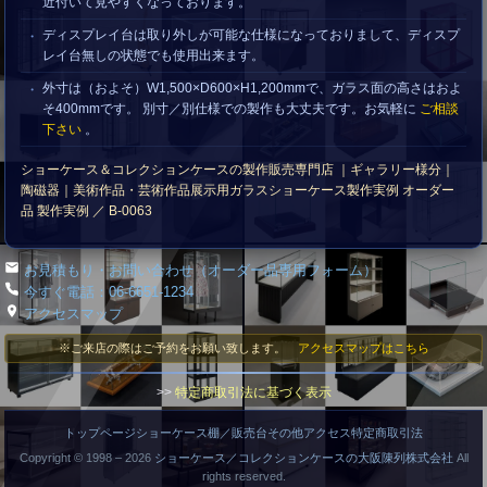
近付いて見やすくなっております。
ディスプレイ台は取り外しが可能な仕様になっておりまして、ディスプ
レイ台無しの状態でも使用出来ます。
外寸は（およそ）W1,500×D600×H1,200mmで、ガラス面の高さはおよ
そ400mmです。 別寸／別仕様での製作も大丈夫です。お気軽に
ご相談
下さい
。
ショーケース＆コレクションケースの製作販売専門店 ｜ギャラリー様分｜
陶磁器｜美術作品・芸術作品展示用ガラスショーケース製作実例 オーダー
品 製作実例 ／ B-0063
お見積もり・お問い合わせ（オーダー品専用フォーム）
今すぐ電話：06-6651-1234
アクセスマップ
※ご来店の際はご予約をお願い致します。
アクセスマップはこちら
>>
特定商取引法に基づく表示
トップページ
ショーケース
棚／販売台
その他
アクセス
特定商取引法
Copyright © 1998 –
2026
ショーケース／コレクションケースの大阪陳列株式会社
All
rights reserved.