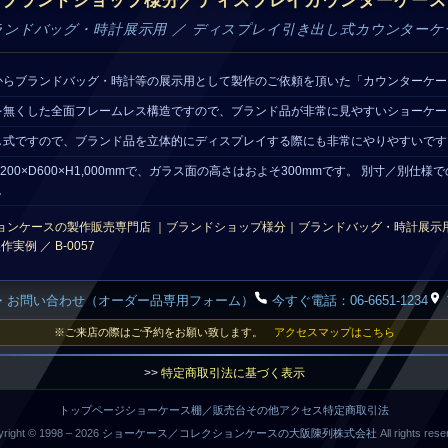
 ブランドショップ様分／ディスプレイカウンターケース
ランドバッグ・時計展示用 ／ ディスプレイ引き出し式カウンターケ
からブランドバッグ・時計等の展示用として製作のご依頼を頂いた「カウンターケー
を無くした全面フレームレス構造ですので、ブランド品が非常に見やすいショーケー
し式ですので、ブランド品を立体的にディスプレイする際にも非常にやりやすいです
200×D600×H1,000mmで、ガラス面の高さはおよそ300mmです。 別寸／別仕
。
ョンケースの製作販売専門店 ｜ブランドショップ様分｜ブランドバッグ・時計展示
実例 ／ B-0057
・お問い合わせ（オーダー品専用フォーム）
今すぐ電話：06-6651-1234
※ご来店の際はご予約をお願い致します。
アクセスマップはこちら
>>
特定商取引法に基づく表示
トップページ
ショーケース
棚／販売台
その他
アクセス
特定商取引法
right © 1998 –
2026
ショーケース／コレクションケースの大阪陳列株式会社
All rights rese