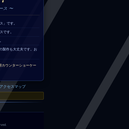
 】
ース 〜
ス」です。
スです。
。
様での製作も大丈夫です。お
用カウンターショーケー
アクセスマップ
rved.