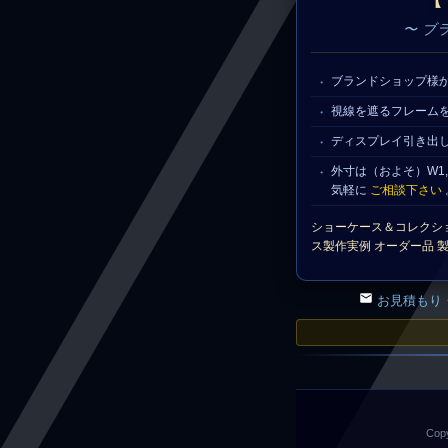
【
〜 ブ
ブランドショップ様
視線を遮るフレーム
ディスプレイ引き出
外寸は（およそ）W1,
気軽に
ご相談下さい
ショーケース＆コレクシ
ス製作実例 オーダー品 製作
お見積もり
Copy