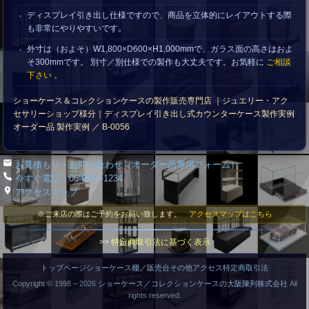
ディスプレイ引き出し仕様ですので、商品を立体的にレイアウトする際
も非常にやりやすいです。
外寸は（およそ）W1,800×D600×H1,000mmで、ガラス面の高さはおよ
そ300mmです。 別寸／別仕様での製作も大丈夫です。お気軽に
ご相談
下さい
。
ショーケース＆コレクションケースの製作販売専門店 ｜ジュエリー・アク
セサリーショップ様分｜ディスプレイ引き出し式カウンターケース製作実例
オーダー品 製作実例 ／ B-0056
お見積もり・お問い合わせ（オーダー品専用フォーム）
今すぐ電話：06-6651-1234
アクセスマップ
※ご来店の際はご予約をお願い致します。
アクセスマップはこちら
>>
特定商取引法に基づく表示
トップページ
ショーケース
棚／販売台
その他
アクセス
特定商取引法
Copyright © 1998 –
2026
ショーケース／コレクションケースの大阪陳列株式会社
All
rights reserved.