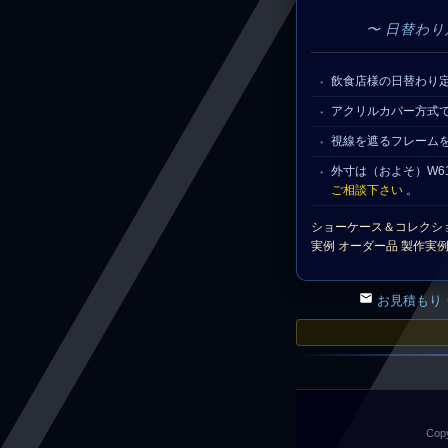
〜 日替わ
飲食店様の日替わり
アクリルカバー方式
視線を遮るフレーム
外寸は（およそ）W6
ご相談下さい
。
ショーケース＆コレクシ
実例 オーダー品 製作実例 ／
お見積もり
Copy