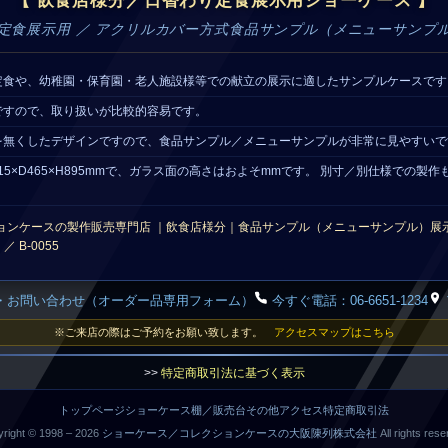
【 飲食店様分／日替わり定食展示用ショーケース 】
り定食展示用 ／ アクリルカバー方式食品サンプル（メニューサンプル
定食や、幼稚園・保育園・老人施設様等での献立の展示に適したサンプルケースです
ですので、取り扱いが比較的容易です。
を無くしたデザインですので、食品サンプル／メニューサンプルが非常に見やすいで
15×D465×H895mmで、ガラス面の高さはおよそmmです。 別寸／別仕様での製
ョンケースの製作販売専門店 ｜飲食店様分｜食品サンプル（メニューサンプル）展
 B-0055
・お問い合わせ（オーダー品専用フォーム）
今すぐ電話：06-6651-1234
※ご来店の際はご予約をお願い致します。
アクセスマップはこちら
>>
特定商取引法に基づく表示
トップページ
ショーケース
棚／販売台
その他
アクセス
特定商取引法
right © 1998 –
2026
ショーケース／コレクションケースの大阪陳列株式会社
All rights rese