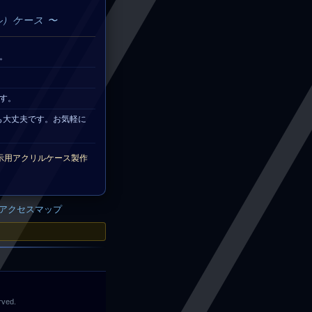
）ケース 〜
。
す。
作も大丈夫です。お気軽に
示用アクリルケース製作
アクセスマップ
rved.