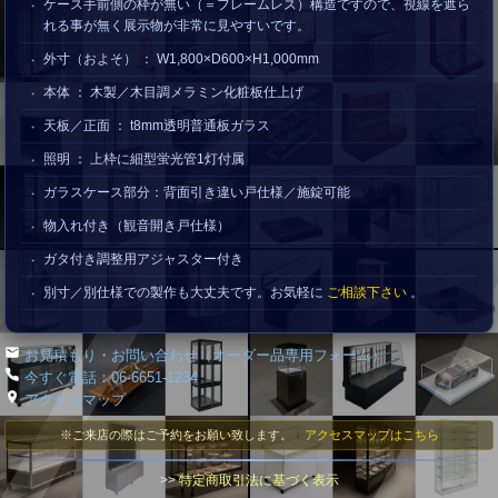
ケース手前側の枠が無い（＝フレームレス）構造ですので、視線を遮ら
れる事が無く展示物が非常に見やすいです。
外寸（およそ） ： W1,800×D600×H1,000mm
本体 ： 木製／木目調メラミン化粧板仕上げ
天板／正面 ： t8mm透明普通板ガラス
照明 ： 上枠に細型蛍光管1灯付属
ガラスケース部分：背面引き違い戸仕様／施錠可能
物入れ付き（観音開き戸仕様）
ガタ付き調整用アジャスター付き
別寸／別仕様での製作も大丈夫です。お気軽に
ご相談下さい
。
お見積もり・お問い合わせ（オーダー品専用フォーム）
今すぐ電話：06-6651-1234
アクセスマップ
※ご来店の際はご予約をお願い致します。
アクセスマップはこちら
>>
特定商取引法に基づく表示