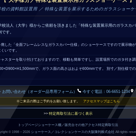
【 大学様分／特殊な装置展示用ガラスショーケース 】
学校の資料館設置用 ／ 特殊な装置を展示するためのガラスショーケ
学校法人（大学）様からご依頼を頂きました「特殊な装置展示用のガラスカバ
例です。
を廃した「全面フレームレスなガラスカバー仕様」のショーケースですので展示物が
にくいです。
キャスターを取り付けておりますので、移動も簡単ですし、設置場所でのガタ付き調
0×D900×H1,500mmで、ガラス面の高さはおよそ600mmです。 別寸／別仕様
・お問い合わせ（オーダー品専用フォーム）
今すぐ電話：06-6651-1234
※ご来店の際はご予約をお願い致します。
アクセスマップはこちら
>>
特定商取引法に基づく表示
トップページ
ショーケース
棚／販売台
その他
アクセス
特定商取引法
right © 1998 –
2026
ショーケース／コレクションケースの大阪陳列株式会社
All rights rese