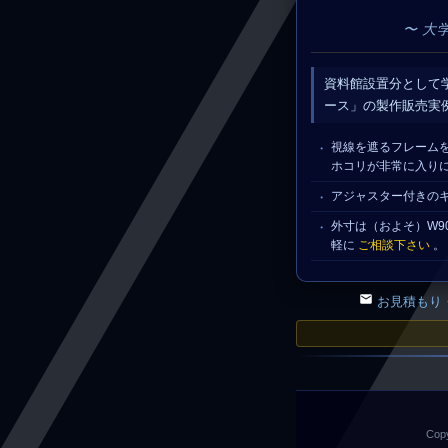
〜 大
資料館設置分として
ース」の製作販売実
視線を遮るフレーム
ホコリが非常に入り
アジャスター付きの
外寸は（およそ）W90
軽に
ご相談下さい
。
お見積もり
Copy