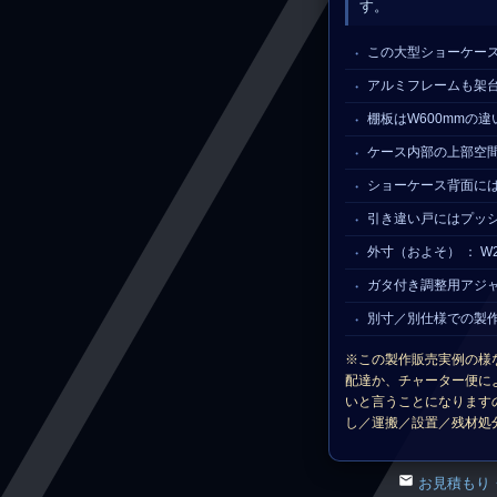
す。
この大型ショーケース
アルミフレームも架
棚板はW600mmの
ケース内部の上部空
ショーケース背面に
引き違い戸にはプッ
外寸（およそ） ： W2
ガタ付き調整用アジ
別寸／別仕様での製
※この製作販売実例の様
配達か、チャーター便に
いと言うことになります
し／運搬／設置／残材処
お見積もり