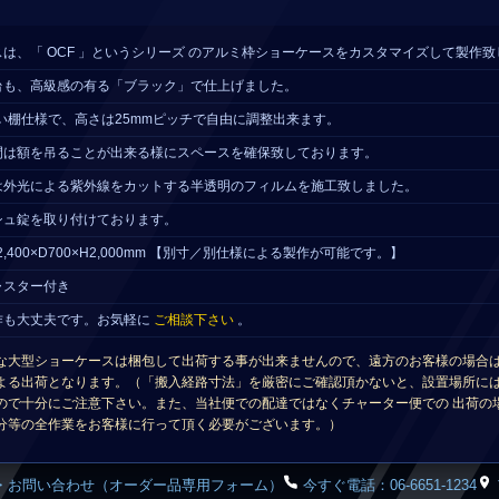
は、「 OCF 」というシリーズ のアルミ枠ショーケースをカスタマイズして製作
台も、高級感の有る「ブラック」で仕上げました。
違い棚仕様で、高さは25mmピッチで自由に調整出来ます。
間は額を吊ることが出来る様にスペースを確保致しております。
は外光による紫外線をカットする半透明のフィルムを施工致しました。
シュ錠を取り付けております。
,400×D700×H2,000mm 【別寸／別仕様による製作が可能です。】
ャスター付き
作も大丈夫です。お気軽に
ご相談下さい
。
な大型ショーケースは梱包して出荷する事が出来ませんので、遠方のお客様の場合は
よる出荷となります。（「搬入経路寸法」を厳密にご確認頂かないと、設置場所には
ので十分にご注意下さい。また、当社便での配達ではなくチャーター便での 出荷の
分等の全作業をお客様に行って頂く必要がございます。）
・お問い合わせ（オーダー品専用フォーム）
今すぐ電話：06-6651-1234