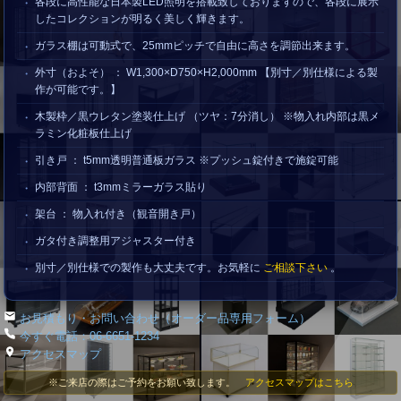
各段に高性能な日本製LED照明を搭載致しておりますので、各段に展示
したコレクションが明るく美しく輝きます。
ガラス棚は可動式で、25mmピッチで自由に高さを調節出来ます。
外寸（およそ） ： W1,300×D750×H2,000mm 【別寸／別仕様による製
作が可能です。】
木製枠／黒ウレタン塗装仕上げ （ツヤ：7分消し） ※物入れ内部は黒メ
ラミン化粧板仕上げ
引き戸 ： t5mm透明普通板ガラス ※プッシュ錠付きで施錠可能
内部背面 ： t3mmミラーガラス貼り
架台 ： 物入れ付き（観音開き戸）
ガタ付き調整用アジャスター付き
別寸／別仕様での製作も大丈夫です。お気軽に
ご相談下さい
。
お見積もり・お問い合わせ（オーダー品専用フォーム）
今すぐ電話：06-6651-1234
アクセスマップ
※ご来店の際はご予約をお願い致します。
アクセスマップはこちら