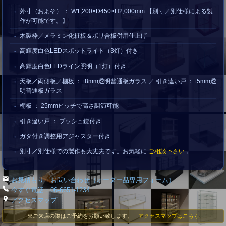
外寸（およそ） ： W1,200×D450×H2,000mm 【別寸／別仕様による製
作が可能です。】
木製枠／メラミン化粧板＆ポリ合板併用仕上げ
高輝度白色LEDスポットライト（3灯）付き
高輝度白色LEDライン照明（1灯）付き
天板／両側板／棚板 ： t8mm透明普通板ガラス ／ 引き違い戸 ： t5mm透
明普通板ガラス
棚板 ： 25mmピッチで高さ調節可能
引き違い戸 ： プッシュ錠付き
ガタ付き調整用アジャスター付き
別寸／別仕様での製作も大丈夫です。お気軽に
ご相談下さい
。
お見積もり・お問い合わせ（オーダー品専用フォーム）
今すぐ電話：06-6651-1234
アクセスマップ
※ご来店の際はご予約をお願い致します。
アクセスマップはこちら