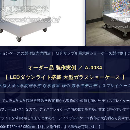
ションケースの製作販売専門店｜ 研究サンプル展示用ショーケース製作例｜
オーダー品 製作実例 ／ A-0034
【 LEDダウンライト搭載 大型ガラスショーケース 】
 大阪大学大学院理学部 数学教室 様の 数学モデルディスプレイケース
して大阪大学大学院理学部 数学教室 様から製作のご依頼を頂いた ディスプレイケー
面フレームレス）なので、ディスプレイケース内の数学モデルが非常に見やすいです
ンライトを5灯搭載しておりますので、ディスプレイケース内部が大変明るく見やす
900×D750×H2,050mm 【別寸／別仕様による製作が可能です。】