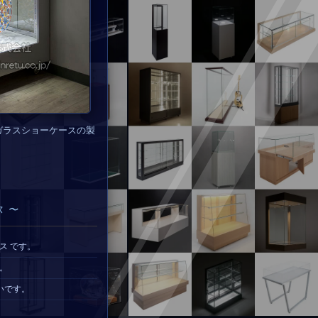
ガラスショーケースの製
 〜
ス です。
。
いです。