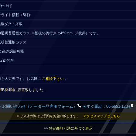
板仕上げ
ンライト搭載（5灯）
V配線ダクト搭載
mm透明普通板ガラス ※棚板の奥行きは450mm（2枚共）です。
m透明普通板ガラス
チで高さ調節可能
シュ錠付き
き
作も大丈夫です。お気軽に
ご相談下さい
。
部B棟4階に設置致しました。
・お問い合わせ（オーダー品専用フォーム）
今すぐ電話：06-6651-1234
※ご来店の際はご予約をお願い致します。
アクセスマップはこちら
>>
特定商取引法に基づく表示