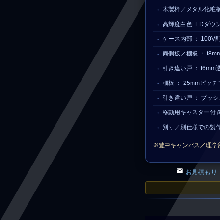
木製枠／メタル化粧
高輝度白色LEDダウ
ケース内部 ： 100
両側板／棚板 ： t8
引き違い戸 ： t6m
棚板 ： 25mmピッ
引き違い戸 ： プッ
移動用キャスター付
別寸／別仕様での製
※豊中キャンパス／理学
お見積もり