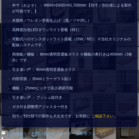
外寸（およそ） ： W840×D600×H1,700mm 【別寸／別仕様による製作
が可能です。】
木製枠／ウレタン塗装仕上げ （黒／ツヤ消し）
高輝度白色LEDダウンライト搭載（6灯）
可動式ハロゲンスポットライト搭載（20W／6灯） ※当社オリジナルの
配線システムです。
両側板／棚板 ： t8mm透明普通板ガラス ※棚板の奥行きは400mm（3枚
共）です。
引き違い戸 ： t6mm透明普通板ガラス
内部背面 ： t5mmミラーガラス貼り
棚板 ： 25mmピッチで高さ調節可能
引き違い戸 ： プッシュ錠付き
ガタ付き調整用アジャスター付き
別寸／別仕様での製作も大丈夫です。お気軽に
ご相談下さい
。
お見積もり・お問い合わせ（オーダー品専用フォーム）