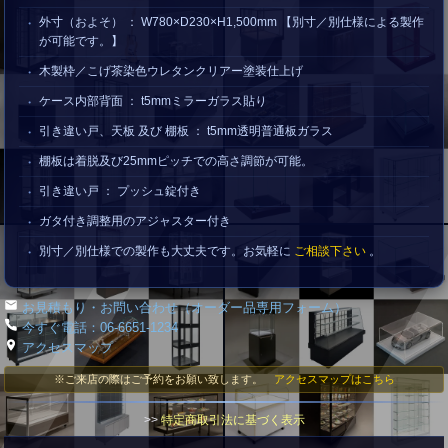
外寸（およそ） ： W780×D230×H1,500mm 【別寸／別仕様による製作
が可能です。】
木製枠／こげ茶染色ウレタンクリアー塗装仕上げ
ケース内部背面 ： t5mmミラーガラス貼り
引き違い戸、天板 及び 棚板 ： t5mm透明普通板ガラス
棚板は着脱及び25mmピッチでの高さ調節が可能。
引き違い戸 ： プッシュ錠付き
ガタ付き調整用のアジャスター付き
別寸／別仕様での製作も大丈夫です。お気軽に
ご相談下さい
。
お見積もり・お問い合わせ（オーダー品専用フォーム）
今すぐ電話：06-6651-1234
アクセスマップ
※ご来店の際はご予約をお願い致します。
アクセスマップはこちら
>>
特定商取引法に基づく表示