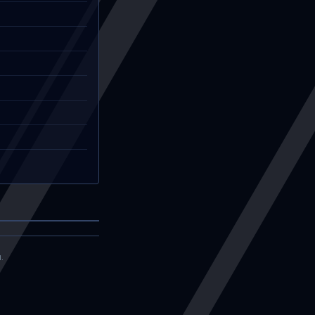
。
。
。
.