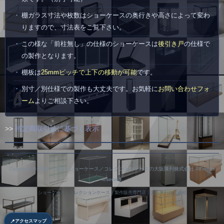
棚ガラス寸法や枚数はショーケースの奥行きや高さによって変わ
りますので、寸法表をご覧下さい。
この様な「前柱無し」の仕様のショーケースは
後引き戸
の仕様で
の製作となります。
棚板は
25mmピッチで上下の移動が可能
です。
別寸／別仕様での製作も大丈夫です。お気軽に
お問い合わせフォ
ーム
よりご相談下さい。
>>
特定商取引法に基づく表示
Copyright © 1998 –
2026 ショーケース／コレクションケースの大阪陳列株式会社 All rights
reserved.
ショーケース｜コレクションケース｜製作販売専門店｜大阪陳列株式会社
📍
アクセスマップ