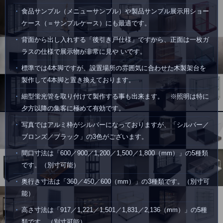
食品サンプル（メニューサンプル）や製品サンプル展示用ショー
ケース（＝サンプルケース）にも最適です。
背面から出し入れする「後引き戸仕様」ですから、正面は一枚ガ
ラスの仕様で展示物が非常に見や いです。
標準では4本脚ですが、設置場所の雰囲気に合わせた木製架台を
製作して4本脚と置き換えております。
細型蛍光管を取り付けて製作する事も出来ます。 ※照明は特に
夕方以降の集客に極めて有効です。
写真ではアルミ枠がシルバーになっておりますが、「シルバー／
ブロンズ／ブラック」の3色がございます。
間口寸法は「600／900／1,200／1,500／1,800（mm）」の5種類
です。（別寸可能）
奥行き寸法は「360／450／600（mm）」の3種類です。（別寸可
能）
高さ寸法は「917／1,221／1,501／1,831／2,136（mm）」の5種
類です。（別寸可能）