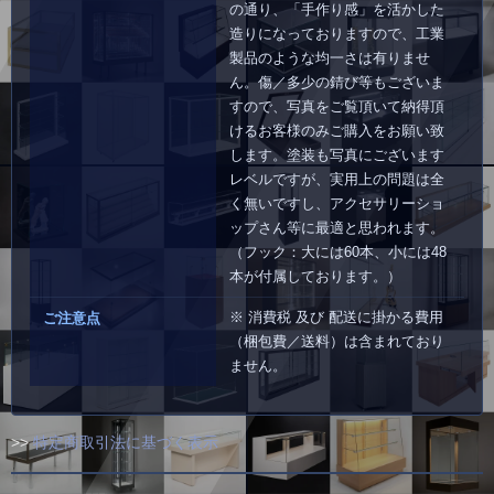
の通り、「手作り感」を活かした
造りになっておりますので、工業
製品のような均一さは有りませ
ん。傷／多少の錆び等もございま
すので、写真をご覧頂いて納得頂
けるお客様のみご購入をお願い致
します。塗装も写真にございます
レベルですが、実用上の問題は全
く無いですし、アクセサリーショ
ップさん等に最適と思われます。
（フック：大には60本、小には48
本が付属しております。）
※ 消費税 及び 配送に掛かる費用
ご注意点
（梱包費／送料）は含まれており
ません。
>>
特定商取引法に基づく表示