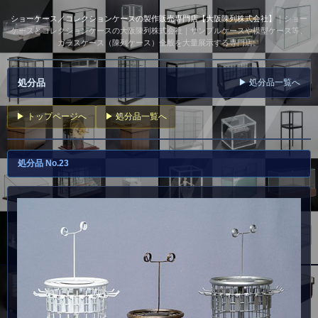
ショーケース／コレクションケースの製作販売専門店【大阪陳列株式会社】
｜ショー
ケースとコレクションケースの大阪陳列株式会社｜サンプルケースや模型ケース等、
ガラスケース（陳列ケース）全般を大量展示する専門店。
処分品
▶ 処分品一覧へ
▶ トップページへ
▶ 処分品一覧へ
処分品 No.23