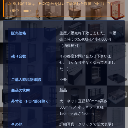
※上記寸法は、POP部分を除いて計測した数値（外寸）です。
（単位：mm）
生産／販売終了致しました。 ※販
販売価格
売当時：大5,400円／小4,600円
（消費税別）
その都度お問い合わせ下さいま
残り台数
せ。（かなり少なくなってきまし
た。）
不要
ご購入時現物確認
新品
商品の状態
大：ネット直径180mm×高さ
外寸法（POP部分除く）
500mm ／ 小：ネット直径
150mm×高さ450mm
詳細写真（クリックで拡大表示）
その他