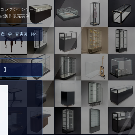
コレクションケースの
の製作販売実例
 産・学・官 実例一覧へ
 】