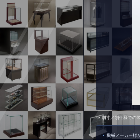
※ 別寸／別仕様での
機械メーカー様