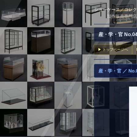
ショーケース／コレク
製作販売専門店
産・学・官 No.
▶ トップページへ
産・学・官 ／ No.0