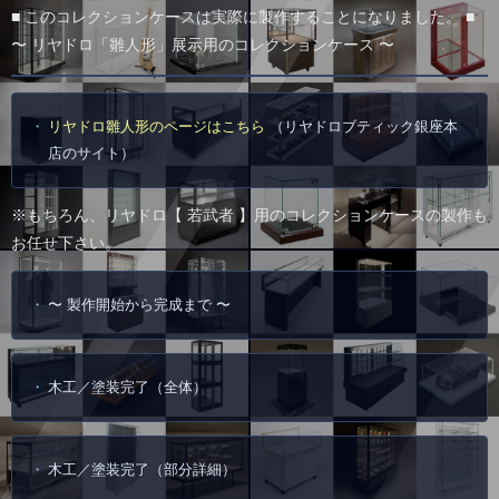
■ このコレクションケースは実際に製作することになりました。 ■
〜 リヤドロ「雛人形」展示用のコレクションケース 〜
リヤドロ雛人形のページはこちら
（リヤドロブティック銀座本
店のサイト）
※もちろん、リヤドロ【 若武者 】用のコレクションケースの製作も
お任せ下さい。
〜 製作開始から完成まで 〜
木工／塗装完了（全体）
木工／塗装完了（部分詳細）