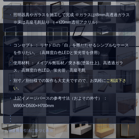
照明器具やガラスを施工して完成 ※ガラスはt8mm高透過ガラス
※床は高級毛氈貼り （＋t20mm透明アクリル）
コンセプト ： リヤドロの「白」を際だたせるシンプルなケース
を作りたい。（高輝度白色LEDと蛍光管を併用）
使用材料 ： メイプル無垢材／突き板(塗装仕上)、高透過ガラ
ス、高輝度白色LED、蛍光管、高級毛氈
別寸／別仕様での製作も大丈夫ですので、お気軽に
ご相談下さ
い
。
上記イメージパースの参考寸法（およその外寸） ：
W900×D500×H700mm
>>
特定商取引法に基づく表示