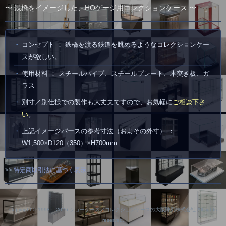
〜 鉄橋をイメージした、HOゲージ用コレクションケース 〜
コンセプト ： 鉄橋を渡る鉄道を眺めるようなコレクションケー
スが欲しい。
使用材料 ： スチールパイプ、スチールプレート、木突き板、ガ
ラス
別寸／別仕様での製作も大丈夫ですので、お気軽に
ご相談下さ
い
。
上記イメージパースの参考寸法（およその外寸） ：
W1,500×D120（350）×H700mm
>>
特定商取引法に基づく表示
Copyright © 1998 –
2026 ショーケース／コレクションケースの大阪陳列株式会社 All rights
reserved.