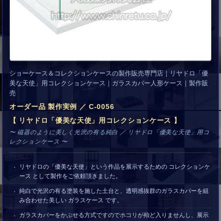
ショーケース＆コレクションケースの製作販売専門店｜リヤドロ「優
美な天使」用コレクションケース｜ガラスカバー人形ケース｜製作販
売
オーダー品 製作実例 ／ C-0056
【 リヤドロ「優美な天使」用コレクションケース 】
〜 磁器のように美しく光沢の有る純白 ／ リヤドロ「優美な天使」用コ
レクションケース 〜
リヤドロの「優美な天使」という作品を展示するための コレクションケ
ース として製作をご依頼頂きました。
純白で光沢の有る塗装を施した土台と、透明感抜群のガラスカバーを組
み合わせた美しい ガラスケース です。
ガラスカバーをかぶせる方式ですのでホコリが殆ど入りませんし、展示