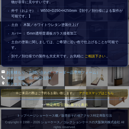
物が非常に見やすいです。
外寸（およそ） ： W550×D250×H250mm 【別寸／別仕様による製作が
可能です。】
土台 ： 木製／ホワイトウレタン塗装仕上げ
カバー ： t5mm透明普通板ガラス接着加工
土台の塗装に関しましては、ご希望に近い色で仕上げることが可能で
す。
別寸／別仕様での製作も大丈夫です。お気軽に
ご相談下さい
。
お見積もり・お問い合わせ（オーダー品専用フォーム）
今すぐ電話：06-6651-1234
アクセスマップ
※ご来店の際はご予約をお願い致します。
アクセスマップはこちら
>>
特定商取引法に基づく表示
トップページ
ショーケース
棚／販売台
その他
アクセス
特定商取引法
Copyright © 1998 –
2026
ショーケース／コレクションケースの大阪陳列株式会社
All
rights reserved.